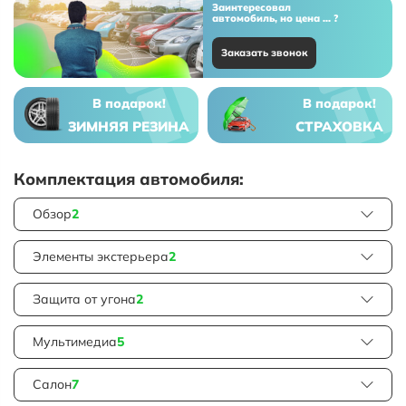
Заинтересовал
автомобиль, но цена ... ?
Заказать звонок
В подарок!
В подарок!
ЗИМНЯЯ РЕЗИНА
СТРАХОВКА
Комплектация автомобиля:
Обзор
2
Элементы экстерьера
2
Защита от угона
2
Мультимедиа
5
Салон
7