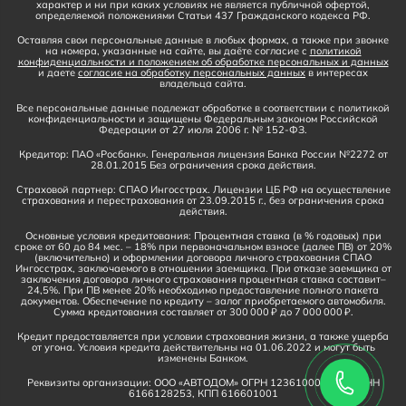
характер и ни при каких условиях не является публичной офертой,
определяемой положениями Статьи 437 Гражданского кодекса РФ.
Оставляя свои персональные данные в любых формах, а также при звонке
на номера, указанные на сайте, вы даёте согласие с
политикой
конфиденциальности и положением об обработке персональных и данных
и даете
согласие на обработку персональных данных
в интересах
владельца сайта.
Все персональные данные подлежат обработке в соответствии с политикой
конфиденциальности и защищены Федеральным законом Российской
Федерации от 27 июля 2006 г. № 152-ФЗ.
Кредитор: ПАО «Росбанк». Генеральная лицензия Банка России №2272 от
28.01.2015 Без ограничения срока действия.
Страховой партнер: СПАО Ингосстрах. Лицензии ЦБ РФ на осуществление
страхования и перестрахования от 23.09.2015 г., без ограничения срока
действия.
Основные условия кредитования: Процентная ставка (в % годовых) при
сроке от 60 до 84 мес. – 18% при первоначальном взносе (далее ПВ) от 20%
(включительно) и оформлении договора личного страхования СПАО
Ингосстрах, заключаемого в отношении заемщика. При отказе заемщика от
заключения договора личного страхования процентная ставка составит–
24,5%. При ПВ менее 20% необходимо предоставление полного пакета
документов. Обеспечение по кредиту – залог приобретаемого автомобиля.
Сумма кредитования составляет от 300 000 ₽ до 7 000 000 ₽.
Кредит предоставляется при условии страхования жизни, а также ущерба
от угона. Условия кредита действительны на 01.06.2022 и могут быть
изменены Банком.
Реквизиты организации: ООО «АВТОДОМ» ОГРН 1236100016910, ИНН
6166128253, КПП 616601001