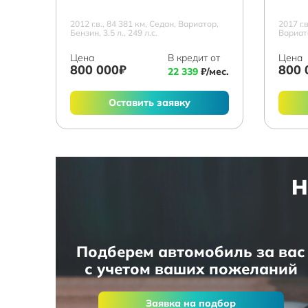
2012 г.в., 84 381 км, Седан, Вариатор,
2017 г.
Бензин, 3.5 л., 249 л.с.
Вариато
Цена
В кредит от
Цена
800 000₽
800 
22 339
₽/мес.
Оставить заявку
Н
Подберем автомобиль за вас
с учетом ваших пожеланий
Заявка на подбор