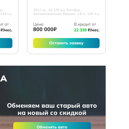
к,
2017 г.в., 52 179 км, Хэтчбек,
143 л.с.
Автоматическая, Бензин, 1.6 л., 130 л.с.
ит от
Цена
В кредит от
800 000₽
₽/мес.
22 339
₽/мес.
Оставить заявку
НА
Обменяем ваш старый авто
на новый со скидкой
Обменять авто