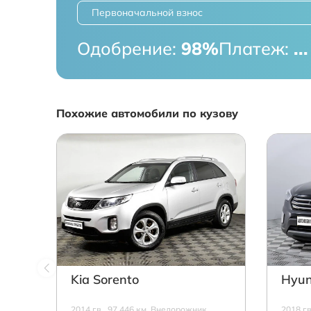
Первоначальной взнос
Одобрение:
98%
Платеж:
...
Похожие автомобили по кузову
Kia Sorento
Hyun
2014 г.в., 97 446 км, Внедорожник,
2018 г.