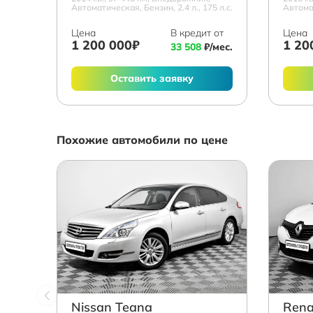
Автоматическая, Бензин, 2.4 л., 175 л.с.
Автомат
Цена
В кредит от
Цена
1 200 000₽
1 20
33 508
₽/мес.
Оставить заявку
Похожие автомобили по цене
Nissan Teana
Rena