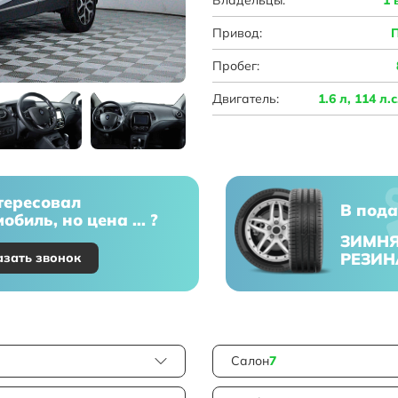
Привод:
Пробег:
Двигатель:
1.6 л, 114 л.
тересовал
В пода
обиль, но цена ... ?
ЗИМН
РЕЗИН
азать звонок
Салон
7