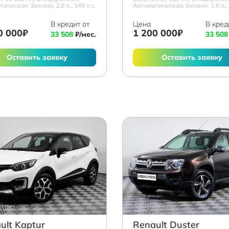
ическая, Бензин, 2.0 л., 149 л.с.
Автоматическая, Бензин, 1.6 л., 
В кредит от
Цена
В кред
0 000₽
1 200 000₽
33 508
₽/мес.
33 508
Оставить заявку
Оставить заявку
ult Kaptur
Renault Duster