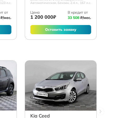
123 л.с.
Автоматическая, Бензин, 2.4 л., 167 л.с.
ит от
Цена
В кредит от
1 200 000₽
₽/мес.
33 508
₽/мес.
Оставить заявку
Kia Ceed