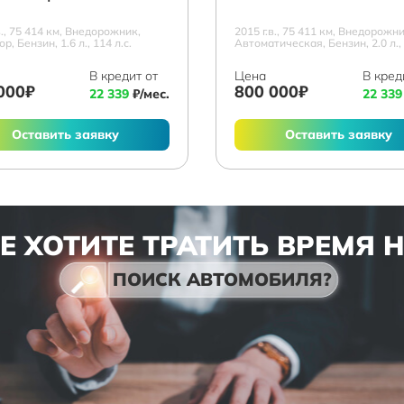
в., 75 414 км, Внедорожник,
2015 г.в., 75 411 км, Внедорожни
р, Бензин, 1.6 л., 114 л.с.
Автоматическая, Бензин, 2.0 л., 
В кредит от
Цена
В кред
000₽
800 000₽
22 339
₽/мес.
22 339
Оставить заявку
Оставить заявку
Е ХОТИТЕ ТРАТИТЬ ВРЕМЯ 
ПОИСК АВТОМОБИЛЯ?