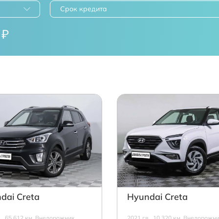
Срок кредита
₽
dai Creta
Hyundai Creta
в., 65 612 км, Внедорожник,
2021 г.в., 10 320 км, Внедорожни