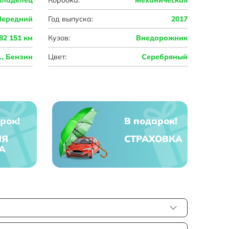
Передний
Год выпуска:
2017
82 151 км
Кузов:
Внедорожник
с., Бензин
Цвет:
Серебряный
рок!
В подарок!
ЯЯ
СТРАХОВКА
А