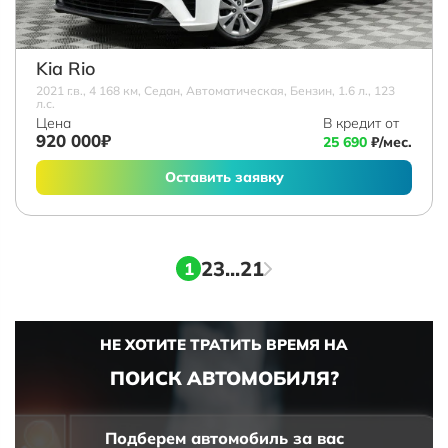
Kia Rio
2021 г.в., 4 168 км, Седан, Автоматическая, Бензин, 1.6 л., 123
л.с.
Цена
В кредит от
920 000₽
25 690
₽/мес.
Оставить заявку
2
3
...
21
1
НЕ ХОТИТЕ ТРАТИТЬ ВРЕМЯ НА
ПОИСК АВТОМОБИЛЯ?
Подберем автомобиль за вас