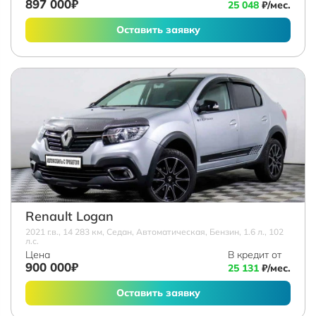
897 000₽
25 048
₽/мес.
Оставить заявку
Renault Logan
2021 г.в., 14 283 км, Седан, Автоматическая, Бензин, 1.6 л., 102
л.с.
Цена
В кредит от
900 000₽
25 131
₽/мес.
Оставить заявку