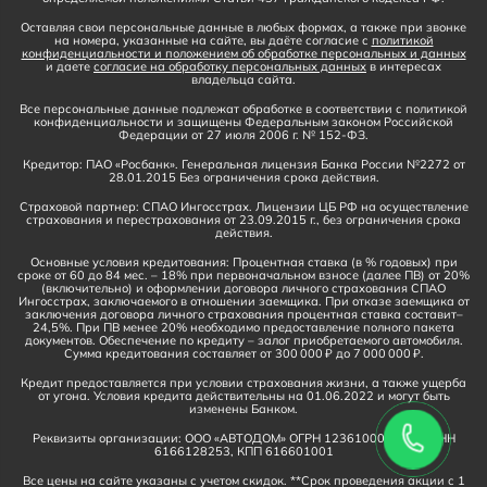
Оставляя свои персональные данные в любых формах, а также при звонке
на номера, указанные на сайте, вы даёте согласие с
политикой
конфиденциальности и положением об обработке персональных и данных
и даете
согласие на обработку персональных данных
в интересах
владельца сайта.
Все персональные данные подлежат обработке в соответствии с политикой
конфиденциальности и защищены Федеральным законом Российской
Федерации от 27 июля 2006 г. № 152-ФЗ.
Кредитор: ПАО «Росбанк». Генеральная лицензия Банка России №2272 от
28.01.2015 Без ограничения срока действия.
Страховой партнер: СПАО Ингосстрах. Лицензии ЦБ РФ на осуществление
страхования и перестрахования от 23.09.2015 г., без ограничения срока
действия.
Основные условия кредитования: Процентная ставка (в % годовых) при
сроке от 60 до 84 мес. – 18% при первоначальном взносе (далее ПВ) от 20%
(включительно) и оформлении договора личного страхования СПАО
Ингосстрах, заключаемого в отношении заемщика. При отказе заемщика от
заключения договора личного страхования процентная ставка составит–
24,5%. При ПВ менее 20% необходимо предоставление полного пакета
документов. Обеспечение по кредиту – залог приобретаемого автомобиля.
Сумма кредитования составляет от 300 000 ₽ до 7 000 000 ₽.
Кредит предоставляется при условии страхования жизни, а также ущерба
от угона. Условия кредита действительны на 01.06.2022 и могут быть
изменены Банком.
Реквизиты организации: ООО «АВТОДОМ» ОГРН 1236100016910, ИНН
6166128253, КПП 616601001
Все цены на сайте указаны с учетом скидок. **Срок проведения акции с 1